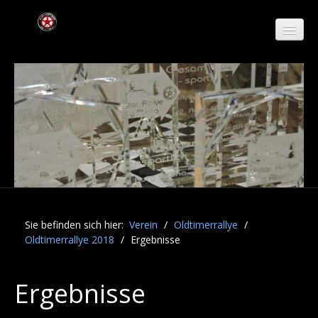
Verein
Abteilungen
Oldtimerrallye
Oldtimerrallye 2016
Oldtimerrallye 2015
Sie befinden sich hier:
Verein
/
Oldtimerrallye
/
Oldtimerrallye 2018
/
Ergebnisse
Oldtimerrallye 2017
Oldtimerrallye 2018
Ergebnisse
WPs