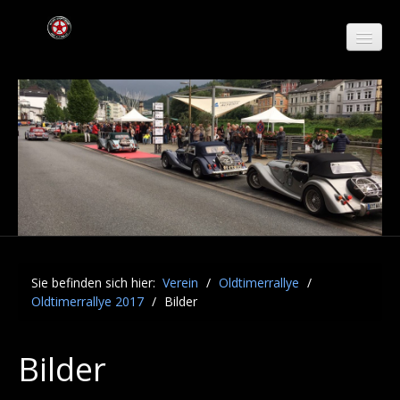
Verein
Abteilungen
Oldtimerrallye
Oldtimerrallye 2016
Oldtimerrallye 2015
Sie befinden sich hier:
Verein
/
Oldtimerrallye
/
Oldtimerrallye 2017
/
Bilder
Oldtimerrallye 2017
Bilder
Bilder
WPs